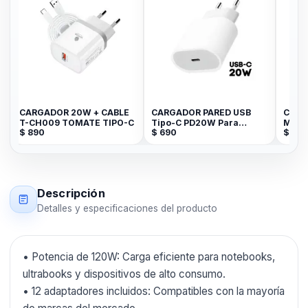
CARGADOR 20W + CABLE
CARGADOR PARED USB
CARG
T-CH009 TOMATE TIPO-C
Tipo-C PD20W Para
MAGN
$
890
$
690
$
590
Iphone BLANCO
GENE
Descripción
Detalles y especificaciones del producto
• Potencia de 120W: Carga eficiente para notebooks,
ultrabooks y dispositivos de alto consumo.
• 12 adaptadores incluidos: Compatibles con la mayoría