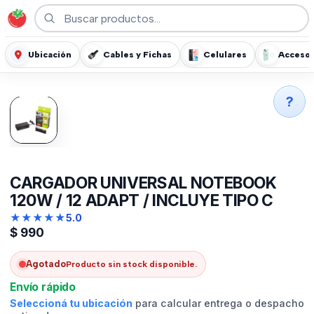
Ubicación
Cables y Fichas
Celulares
Accesor
?
CARGADOR UNIVERSAL NOTEBOOK
120W / 12 ADAPT / INCLUYE TIPO C
★
★
★
★
★
5.0
$
990
Agotado
Producto sin stock disponible.
Envío rápido
Seleccioná tu ubicación
para calcular entrega o despacho