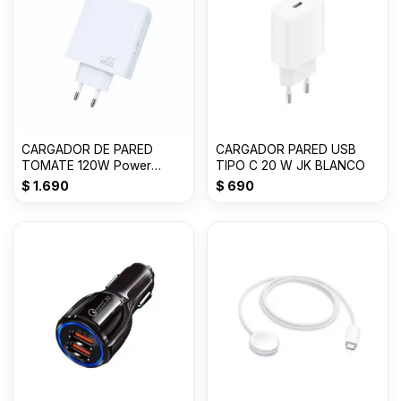
CARGADOR DE PARED
CARGADOR PARED USB
TOMATE 120W Power
TIPO C 20 W JK BLANCO
adapter Suit USB T-CH018
$
1.690
$
690