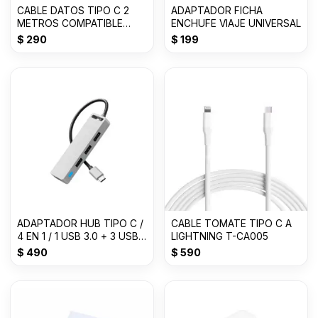
CABLE DATOS TIPO C 2
ADAPTADOR FICHA
METROS COMPATIBLE
ENCHUFE VIAJE UNIVERSAL
BLANCO JK
$
290
$
199
ADAPTADOR HUB TIPO C /
CABLE TOMATE TIPO C A
4 EN 1 / 1 USB 3.0 + 3 USB
LIGHTNING T-CA005
2.0
$
490
$
590