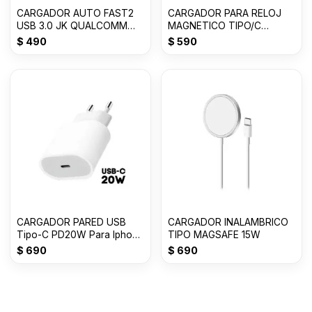
CARGADOR AUTO FAST2
CARGADOR PARA RELOJ
USB 3.0 JK QUALCOMM
MAGNETICO TIPO/C
CHIP 12/24 VLTS 3.1
GENERICO
$
490
$
590
CARGADOR PARED USB
CARGADOR INALAMBRICO
Tipo-C PD20W Para Iphone
TIPO MAGSAFE 15W
BLANCO
$
690
$
690