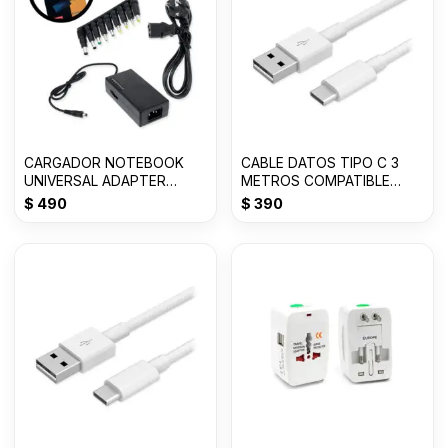
CARGADOR NOTEBOOK
CABLE DATOS TIPO C 3
UNIVERSAL ADAPTER
METROS COMPATIBLE
AC/DC 8 FIL SY-96W
BLANCO JK
$
490
$
390