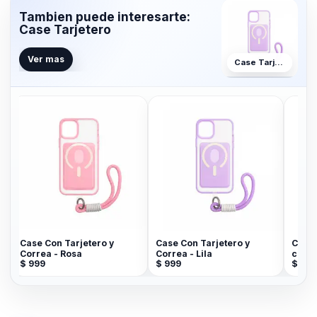
Tambien puede interesarte:
Case Tarjetero
Ver mas
Case Tarjetero
Case Con Tarjetero y
Case Con Tarjetero y
Case Sil
Correa - Rosa
Correa - Lila
con Manil
$
999
$
999
$
799