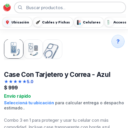
Ubicación
Cables y Fichas
Celulares
Accesor
?
Case Con Tarjetero y Correa - Azul
★
★
★
★
★
5.0
$
999
Envío rápido
Seleccioná tu ubicación
para calcular entrega o despacho
estimado..
Combo 3 en 1 para proteger y usar tu celular con más
comodidad. Incluye case transparente con borde azul,