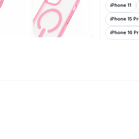
iPhone 11
iPhone 15 P
iPhone 16 P
iPhone 17 
Limpiar selecc
Añadi
Tambien 
interesar
Tarjetero
Mas productos 