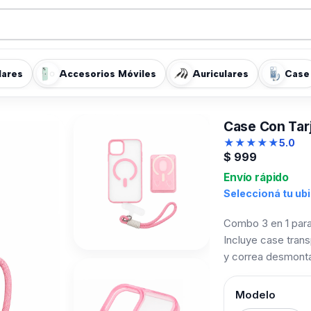
lares
Accesorios Móviles
Auriculares
Case
Case Con Tarj
★
★
★
★
★
5.0
$
999
Envío rápido
Seleccioná tu ub
Combo 3 en 1 para
Incluye case trans
y correa desmonta
Modelo