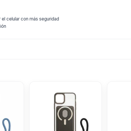
explorando Cas
Ver mas
r el celular con más seguridad
ión
Case Con Tar
y Correa - Ne
$
999