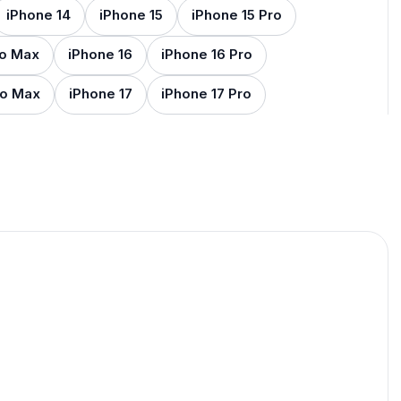
iPhone 14
iPhone 15
iPhone 15 Pro
ro Max
iPhone 16
iPhone 16 Pro
ro Max
iPhone 17
iPhone 17 Pro
PRO MAX
ión
r al carrito
Comprar ahora
puede
te: Case
publicados para seguir