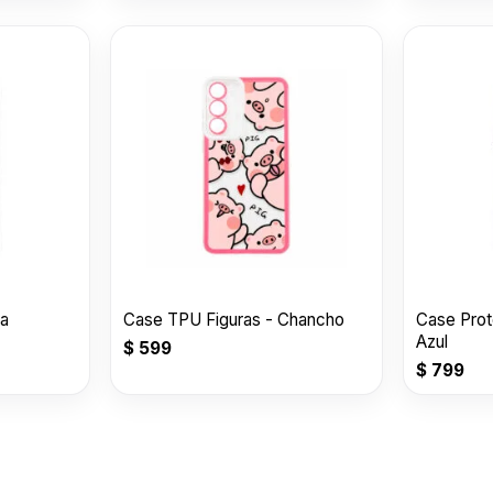
la
Case TPU Figuras - Chancho
Case Prot
Azul
$
599
$
799