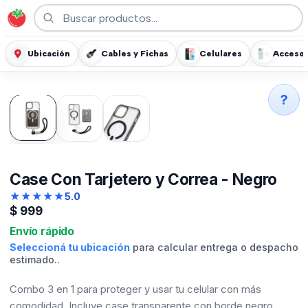
Ubicación
Cables y Fichas
Celulares
Accesor
?
Case Con Tarjetero y Correa - Negro
★
★
★
★
★
5.0
$
999
Envío rápido
Seleccioná tu ubicación
para calcular entrega o despacho
estimado..
Combo 3 en 1 para proteger y usar tu celular con más
comodidad. Incluye case transparente con borde negro,