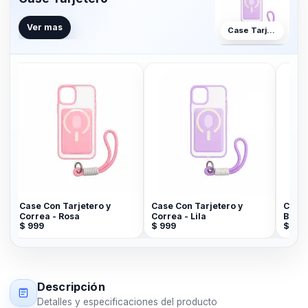
Ver mas
Case Tarjetero
Case Con Tarjetero y
Case Con Tarjetero y
Case T
Correa - Rosa
Correa - Lila
Brillos
$
999
$
999
$
799
Descripción
Detalles y especificaciones del producto