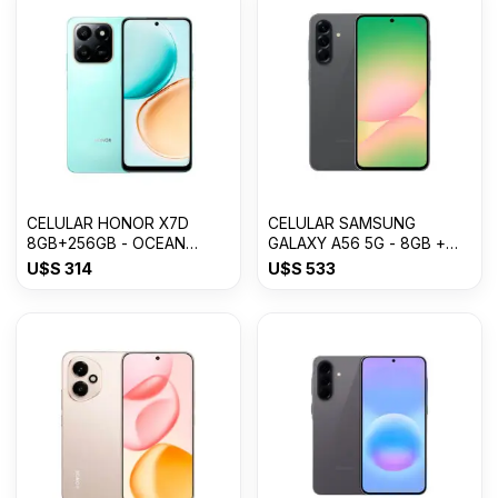
CELULAR HONOR X7D
CELULAR SAMSUNG
8GB+256GB - OCEAN
GALAXY A56 5G - 8GB +
CYAN
256GB Awesome Graphite
U$S
314
U$S
533