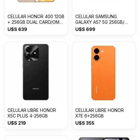
CELULAR HONOR 400 12GB
CELULAR SAMSUNG
+ 256GB DUAL CARD/OM
GALAXY A57 5G 256GB/
USDESERT GOLD
8GB RAM
U$S
639
U$S
699
CELULAR LIBRE HONOR
CELULAR LIBRE HONOR
X5C PLUS 4-256GB
X7E 6+256GB
U$S
219
U$S
355