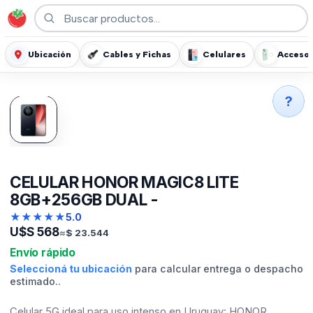
Ubicación
Cables y Fichas
Celulares
Accesor
?
CELULAR HONOR MAGIC8 LITE
8GB+256GB DUAL -
★
★
★
★
★
5.0
U$S
568
≈
$
23.544
Envío rápido
Seleccioná tu ubicación
para calcular entrega o despacho
estimado..
Celular 5G ideal para uso intenso en Uruguay: HONOR