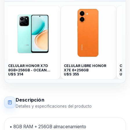
ELULAR HONOR X7D
CELULAR LIBRE HONOR
CELULAR LI
GB+256GB - OCEAN
X7E 6+256GB
X5C PLUS 4
$S
314
U$S
355
U$S
219
YAN
Descripción
Detalles y especificaciones del producto
• 8GB RAM + 256GB almacenamiento