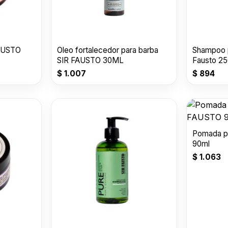
AUSTO
Oleo fortalecedor para barba
Shampoo p
SIR FAUSTO 30ML
Fausto 25
$
1.007
$
894
Pomada p
90ml
$
1.063