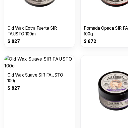
Old Wax Extra Fuerte SIR
Pomada Opaca SIR F
FAUSTO 100ml
100g
$
827
$
872
Old Wax Suave SIR FAUSTO
100g
$
827