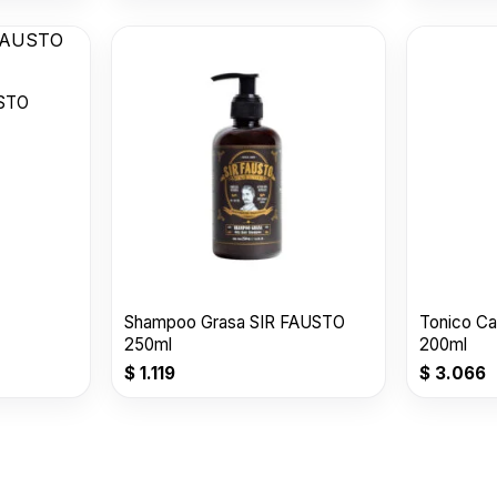
USTO
Shampoo Grasa SIR FAUSTO
Tonico C
250ml
200ml
$
1.119
$
3.066