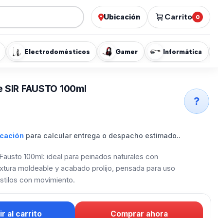
Ubicación
Carrito
0
Electrodomésticos
Gamer
Informática
e SIR FAUSTO 100ml
?
icación
para calcular entrega o despacho estimado..
Fausto 100ml: ideal para peinados naturales con
 textura moldeable y acabado prolijo, pensada para uso
 estilos con movimiento.
r al carrito
Comprar ahora