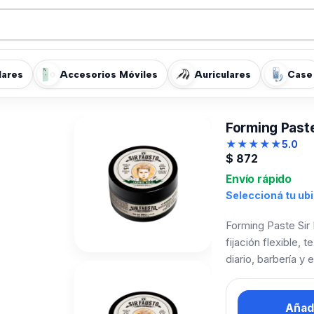
lares
Accesorios Móviles
Auriculares
Case
Forming Past
★
★
★
★
★
5.0
$
872
Envío rápido
Seleccioná tu ub
Forming Paste Sir 
fijación flexible,
diario, barbería y
Añadi