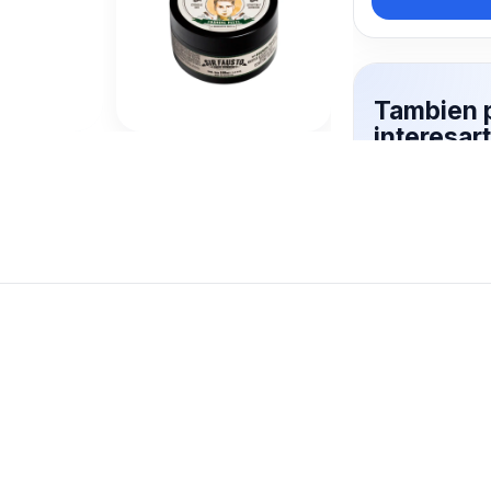
Tambien 
interesar
Mas productos 
explorando SIR
Ver mas