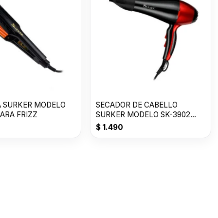
 SURKER MODELO
SECADOR DE CABELLO
PARA FRIZZ
SURKER MODELO SK-3902
2000W POWER
$
1.490