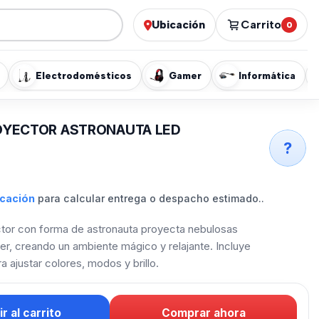
Ubicación
Carrito
0
Electrodomésticos
Gamer
Informática
OYECTOR ASTRONAUTA LED
?
icación
para calcular entrega o despacho estimado..
tor con forma de astronauta proyecta nebulosas
ser, creando un ambiente mágico y relajante. Incluye
a ajustar colores, modos y brillo.
r al carrito
Comprar ahora