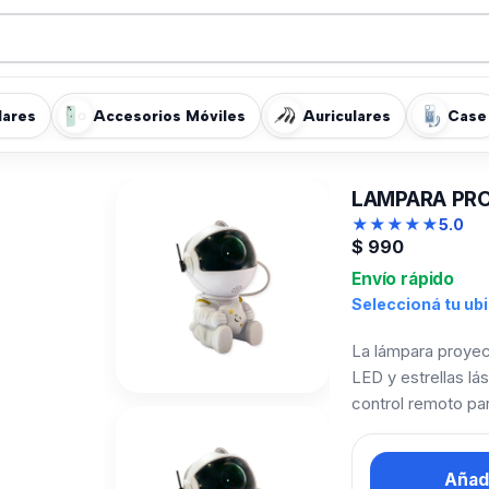
lares
Accesorios Móviles
Auriculares
Case
LAMPARA PR
★
★
★
★
★
5.0
$
990
Envío rápido
Seleccioná tu ub
La lámpara proyec
LED y estrellas lá
control remoto par
Añadi