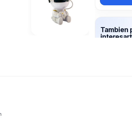
Tambien 
interesa
Mas productos 
explorando LA
Ver mas
n