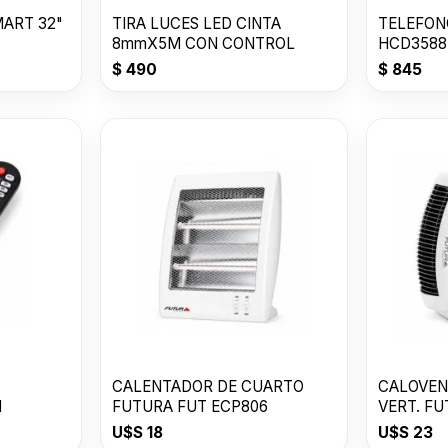
ART 32"
TIRA LUCES LED CINTA
TELEFONO
8mmX5M CON CONTROL
HCD3588
$
490
$
845
CALENTADOR DE CUARTO
CALOVEN
1
FUTURA FUT ECP806
VERT. F
U$S
18
U$S
23