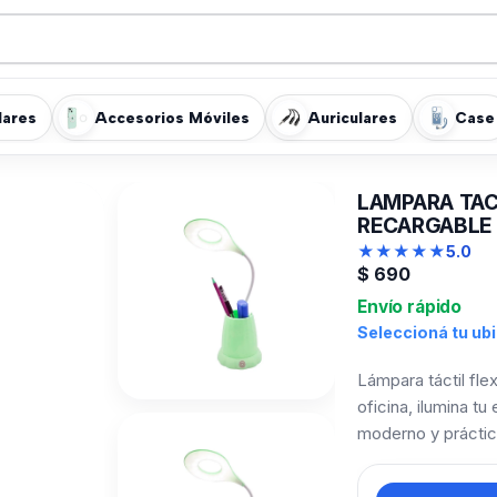
lares
Accesorios Móviles
Auriculares
Case
LAMPARA TAC
RECARGABLE
★
★
★
★
★
5.0
$
690
Envío rápido
Seleccioná tu ub
Lámpara táctil flex
oficina, ilumina t
moderno y práctico