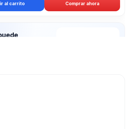
r al carrito
Comprar ahora
puede
rte: LAMPARA
publicados para seguir
MPARA.
LAMPARA