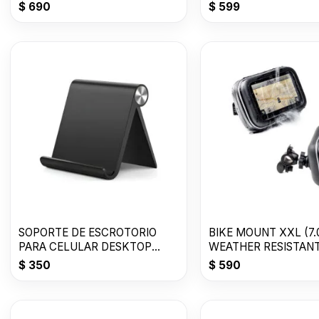
$
690
$
599
SOPORTE DE ESCROTORIO
BIKE MOUNT XXL (7.0
PARA CELULAR DESKTOP
WEATHER RESISTAN
STAND
$
350
$
590