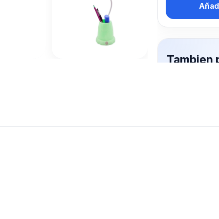
Añadi
Tambien 
interesa
Mas productos 
explorando LA
Ver mas