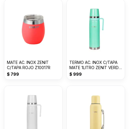
MATE AC. INOX ZENIT
TERMO AC. INOX C/TAPA
C/TAPA ROJO Z10017R
MATE 1LITRO ZENIT VERDE
CLARO ZF3VC
$
799
$
999