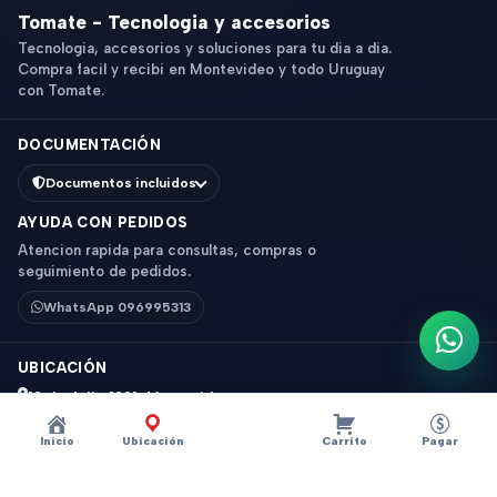
Tomate - Tecnologia y accesorios
Tecnologia, accesorios y soluciones para tu dia a dia.
Compra facil y recibi en Montevideo y todo Uruguay
con Tomate.
DOCUMENTACIÓN
Documentos incluidos
AYUDA CON PEDIDOS
Atencion rapida para consultas, compras o
seguimiento de pedidos.
WhatsApp 096995313
Escri
UBICACIÓN
18 de Julio 1831, Montevideo
Horario: 9 a 18 hs
Inicio
Ubicación
Carrito
Pagar
Ver mapa
Instagram
Descripción