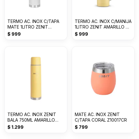
TERMO AC. INOX C/TAPA
TERMO AC. INOX C/MANIJA
MATE 1LITRO ZENIT
1LITRO ZENIT AMARILLO P
BLANCO ZF3W
Z100XZ1Y
$
999
$
999
TERMO AC. INOX ZENIT
MATE AC. INOX ZENIT
BALA 750ML AMARILLO
C/TAPA CORAL Z10017CR
PASTEL Z75ZY
$
1.299
$
799