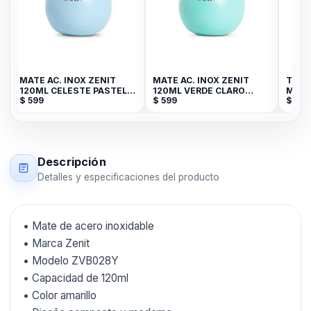
MATE AC. INOX ZENIT
MATE AC. INOX ZENIT
TERM
120ML CELESTE PASTEL
120ML VERDE CLARO
MATE
$
599
$
599
$
999
ZVB028C
ZVB028VC
AMAR
Descripción
Detalles y especificaciones del producto
• Mate de acero inoxidable
• Marca Zenit
• Modelo ZVB028Y
• Capacidad de 120ml
• Color amarillo