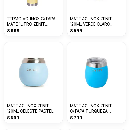
TERMO AC. INOX C/TAPA
MATE AC. INOX ZENIT
MATE 1LITRO ZENIT
120ML VERDE CLARO
AMARILLO P ZF3Y
ZVB028VC
$
999
$
599
MATE AC. INOX ZENIT
MATE AC. INOX ZENIT
120ML CELESTE PASTEL
C/TAPA TURQUEZA
ZVB028C
Z10017A
$
599
$
799