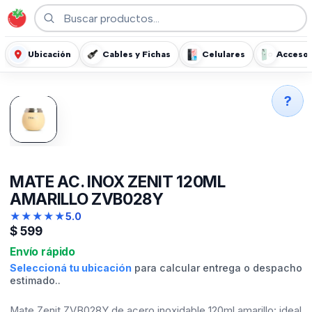
Ubicación
Cables y Fichas
Celulares
Accesor
?
MATE AC. INOX ZENIT 120ML
AMARILLO ZVB028Y
★
★
★
★
★
5.0
$
599
Envío rápido
Seleccioná tu ubicación
para calcular entrega o despacho
estimado..
Mate Zenit ZVB028Y de acero inoxidable 120ml amarillo: ideal