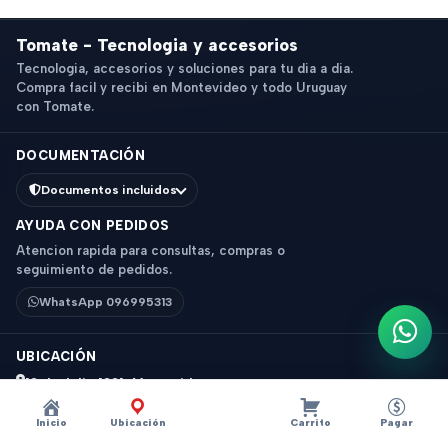
Tomate - Tecnologia y accesorios
Tecnologia, accesorios y soluciones para tu dia a dia.
Compra facil y recibi en Montevideo y todo Uruguay
con Tomate.
DOCUMENTACIÓN
Documentos incluidos
AYUDA CON PEDIDOS
Atencion rapida para consultas, compras o
seguimiento de pedidos.
WhatsApp 096995313
Escri
UBICACIÓN
18 de Julio 1831, Montevideo
Horario: 9 a 18 hs
Inicio
Ubicación
Carrito
Pagar