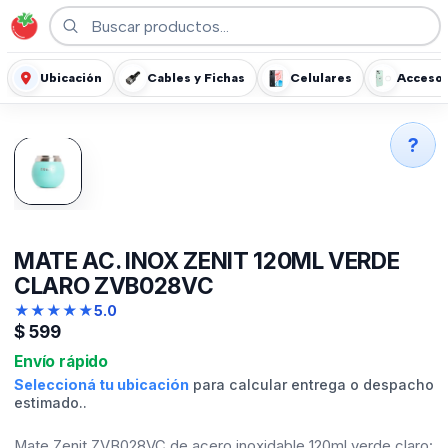
Ubicación
Cables y Fichas
Celulares
Accesor
?
MATE AC. INOX ZENIT 120ML VERDE
CLARO ZVB028VC
★
★
★
★
★
5.0
$
599
Envío rápido
Seleccioná tu ubicación
para calcular entrega o despacho
estimado..
Mate Zenit ZVB028VC de acero inoxidable 120ml verde claro: