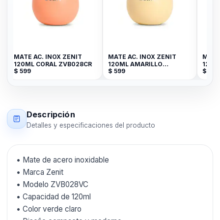
MATE AC. INOX ZENIT
MATE AC. INOX ZENIT
MATE
120ML CORAL ZVB028CR
120ML AMARILLO
120M
$
599
$
599
$
599
ZVB028Y
ZVB0
Descripción
Detalles y especificaciones del producto
• Mate de acero inoxidable
• Marca Zenit
• Modelo ZVB028VC
• Capacidad de 120ml
• Color verde claro