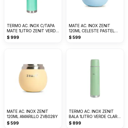
TERMO AC. INOX C/TAPA
MATE AC. INOX ZENIT
MATE 1LITRO ZENIT VERDE
120ML CELESTE PASTEL
CLARO ZF3VC
ZVB028C
$
999
$
599
MATE AC. INOX ZENIT
TERMO AC. INOX ZENIT
120ML AMARILLO ZVB028Y
BALA 1LITRO VERDE CLARO
Z100XZVC
$
599
$
899