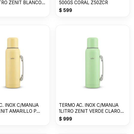
ITRO ZENIT BLANCO
500GS CORAL Z50ZCR
$
599
. INOX C/MANIJA
TERMO AC. INOX C/MANIJA
ENIT AMARILLO P
1LITRO ZENIT VERDE CLARO
Z100XZ1VC
$
999