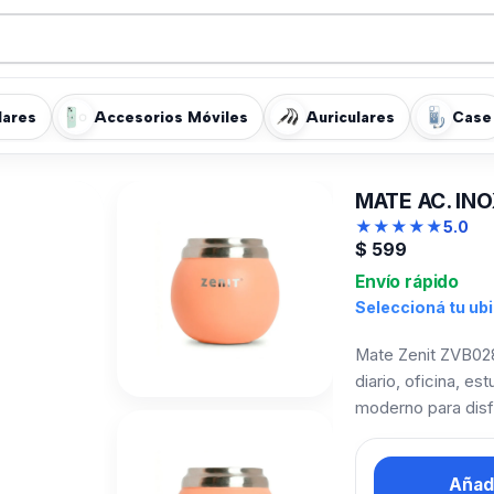
lares
Accesorios Móviles
Auriculares
Case
MATE AC. IN
★
★
★
★
★
5.0
$
599
Envío rápido
Seleccioná tu ub
Mate Zenit ZVB028
diario, oficina, e
moderno para disf
Añadi