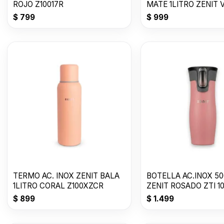
ROJO Z10017R
MATE 1LITRO ZENIT 
CLARO ZF3VC
$
799
$
999
TERMO AC. INOX ZENIT BALA
BOTELLA AC.INOX 5
1LITRO CORAL Z100XZCR
ZENIT ROSADO ZTI 1
$
899
$
1.499