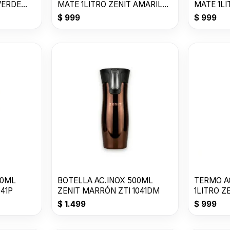
VERDE
MATE 1LITRO ZENIT AMARILLO
MATE 1L
P ZF3Y
ZF3W
$
999
$
999
00ML
BOTELLA AC.INOX 500ML
TERMO AC
041P
ZENIT MARRÓN ZTI 1041DM
1LITRO Z
Z100XZ1Y
$
1.499
$
999