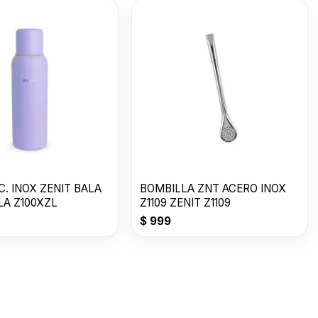
. INOX ZENIT BALA
BOMBILLA ZNT ACERO INOX
ILA Z100XZL
Z1109 ZENIT Z1109
$
999