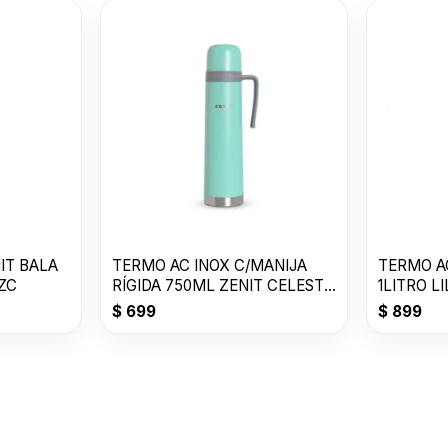
IT BALA
TERMO AC INOX C/MANIJA
TERMO AC
ZC
RÍGIDA 750ML ZENIT CELESTE
1LITRO L
PASTEL
$
699
$
899