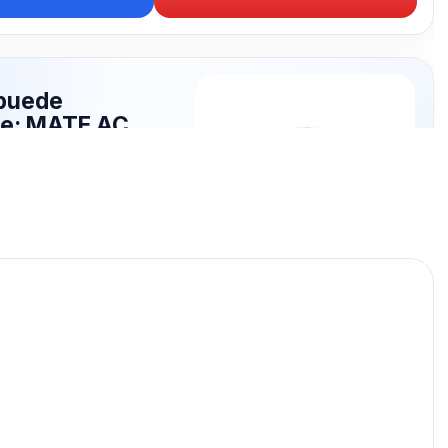
puede
te: MATE AC
publicados para seguir
E AC.
MATE AC