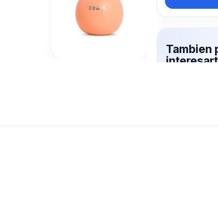
Tambien 
interesar
Mas productos 
explorando MAT
Ver mas