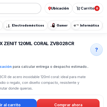
Ubicación
Carrito
0
Electrodomésticos
Gamer
Informática
OX ZENIT 120ML CORAL ZVB028CR
?
icación
para calcular entrega o despacho estimado..
CR de acero inoxidable 120ml coral: ideal para mate
studio o regalo, con diseño compacto, resistente y
rutar donde quieras.
r al carrito
Comprar ahora