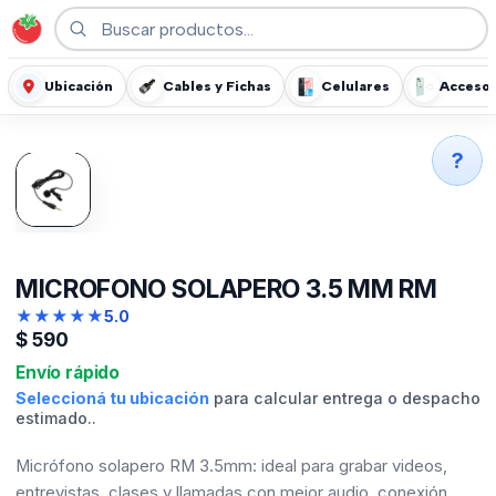
Ubicación
Cables y Fichas
Celulares
Accesor
?
MICROFONO SOLAPERO 3.5 MM RM
★
★
★
★
★
5.0
$
590
Envío rápido
Seleccioná tu ubicación
para calcular entrega o despacho
estimado..
Micrófono solapero RM 3.5mm: ideal para grabar videos,
entrevistas, clases y llamadas con mejor audio, conexión