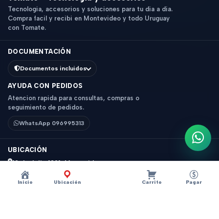
Tecnologia, accesorios y soluciones para tu dia a dia.
Compra facil y recibi en Montevideo y todo Uruguay
con Tomate.
DOCUMENTACIÓN
Documentos incluidos
AYUDA CON PEDIDOS
Atencion rapida para consultas, compras o
seguimiento de pedidos.
WhatsApp 096995313
Escri
UBICACIÓN
18 de Julio 1831, Montevideo
Horario: 9 a 18 hs
Inicio
Ubicación
Carrito
Pagar
Ver mapa
Instagram
Descripción
×
?
MICROFONO SOLAPERO 3.5 MM RM