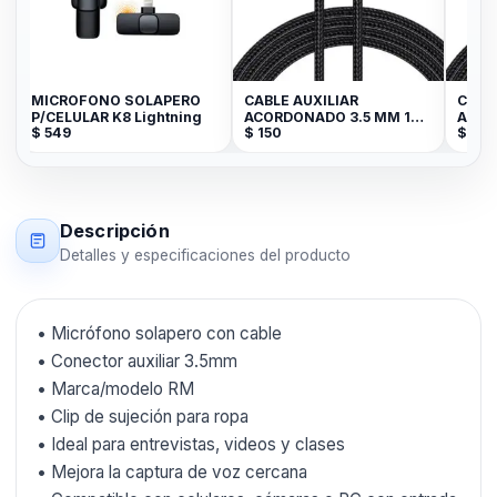
MICROFONO SOLAPERO
CABLE AUXILIAR
CABL
P/CELULAR K8 Lightning
ACORDONADO 3.5 MM 1
ACOR
$
549
$
150
$
250
METRO
MET
Descripción
Detalles y especificaciones del producto
• Micrófono solapero con cable
• Conector auxiliar 3.5mm
• Marca/modelo RM
• Clip de sujeción para ropa
• Ideal para entrevistas, videos y clases
• Mejora la captura de voz cercana