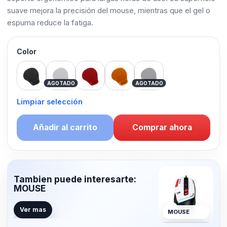
suave mejora la precisión del mouse, mientras que el gel o
espuma reduce la fatiga.
Color
Black
Pink
Red
Naranja
Blue
AGOTADO
AGOTADO
Limpiar selección
Añadir al carrito
Comprar ahora
Tambien puede interesarte:
MOUSE
Ver mas
MOUSE