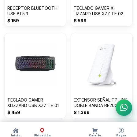
RECEPTOR BLUETOOTH
TECLADO GAMER X-
USE BT5.3
LIZZARD USB XZZ TE 02
$
159
$
599
TECLADO GAMER
EXTENSOR SEÑAL TP LINK
XLIZZARD USB XZZ TE 01
DOBLE BANDA RE200
Escri
AC750
$
459
$
1.399
Inicio
Ubicación
Carrito
Pagar