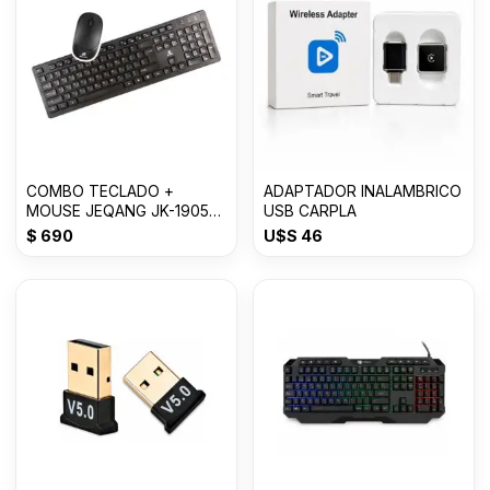
COMBO TECLADO +
ADAPTADOR INALAMBRICO
MOUSE JEQANG JK-1905
USB CARPLA
GBT-14081-2010
$
690
U$S
46