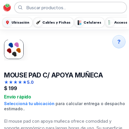
Ubicación
Cables y Fichas
Celulares
Accesor
?
MOUSE PAD C/ APOYA MUÑECA
★
★
★
★
★
5.0
$
199
Envío rápido
Seleccioná tu ubicación
para calcular entrega o despacho
estimado..
El mouse pad con apoya muñeca ofrece comodidad y
soporte ergonómico para largas horas de uso. Su superficie