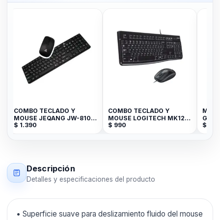
COMBO TECLADO Y
COMBO TECLADO Y
MOUS
MOUSE JEQANG JW-8100
MOUSE LOGITECH MK120
GENI
$
1.390
$
990
$
49
2.4G 10M USB GTB-14081-
ESPAÑOL
Descripción
Detalles y especificaciones del producto
• Superficie suave para deslizamiento fluido del mouse