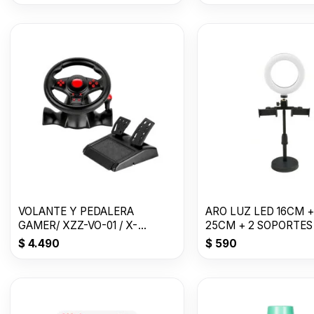
VOLANTE Y PEDALERA
ARO LUZ LED 16CM +
GAMER/ XZZ-VO-01 / X-
25CM + 2 SOPORTES
LIZZARD
$
4.490
$
590