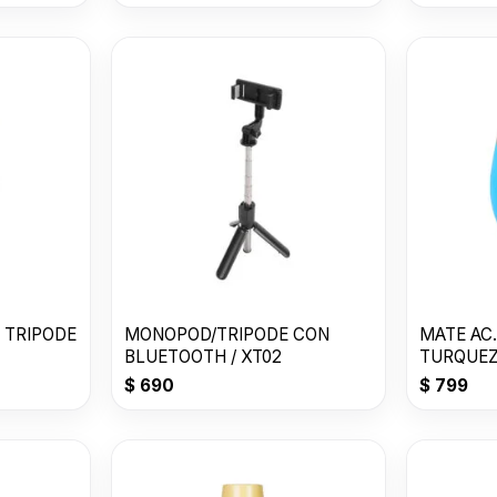
 TRIPODE
MONOPOD/TRIPODE CON
MATE AC.
BLUETOOTH / XT02
TURQUEZ
$
690
$
799