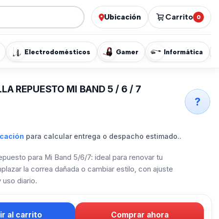
Ubicación
Carrito
0
Electrodomésticos
Gamer
Informática
A REPUESTO MI BAND 5 / 6 / 7
?
icación
para calcular entrega o despacho estimado..
epuesto para Mi Band 5/6/7: ideal para renovar tu
lazar la correa dañada o cambiar estilo, con ajuste
 uso diario.
r al carrito
Comprar ahora