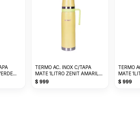
APA
TERMO AC. INOX C/TAPA
TERMO AC
VERDE
MATE 1LITRO ZENIT AMARILLO
MATE 1L
P ZF3Y
ZF3W
$
999
$
999