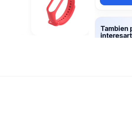
Tambien 
interesar
MALLA
Mas productos 
explorando PU
Ver mas