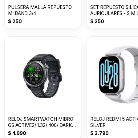
PULSERA MALLA REPUESTO
SET REPUESTO SILI
MI BAND 3/4
AURICULARES - S M 
$
250
$
250
RELOJ SMARTWATCH MIBRO
RELOJ REDMI 5 ACTI
GS ACTIVE2/ 1.32/ 400/ DARK
SILVER
GRAY
$
4.990
$
2.790