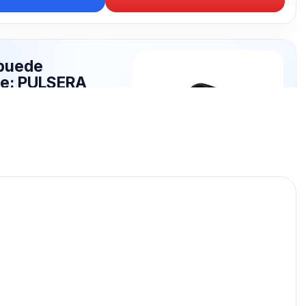
puede
te: PULSERA
publicados para seguir
LSERA MALLA.
PULSERA MALLA