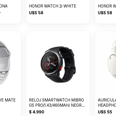
CONA
HONOR WATCH 2i WHITE
HONOR W
L
U$S
58
U$S
58
VE MATE
RELOJ SMARTWATCH MIBRO
AURICUL
GS PRO/1.43/460MAH/ NEGRO/
HEADPHO
BY XIAOMI
$
4.990
U$S
55