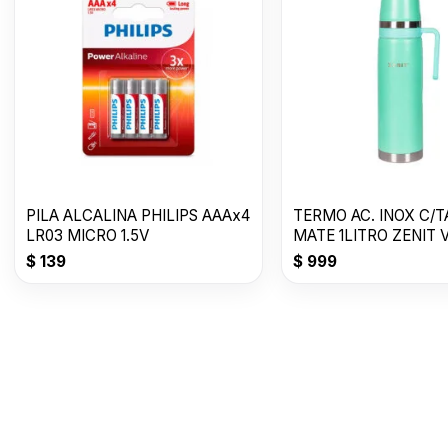
PILA ALCALINA PHILIPS AAAx4
TERMO AC. INOX C/T
LR03 MICRO 1.5V
MATE 1LITRO ZENIT 
CLARO ZF3VC
$
139
$
999