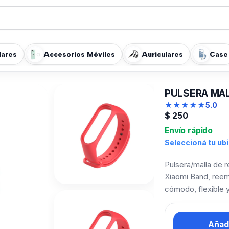
lares
Accesorios Móviles
Auriculares
Case
PULSERA MALL
★
★
★
★
★
5.0
$
250
Envío rápido
Seleccioná tu ub
Pulsera/malla de r
Xiaomi Band, reemp
cómodo, flexible y
Añadi