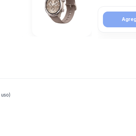
Agrega
Tambien 
interesar
SMARTW
Mas productos 
explorando R
Ver mas
 uso)