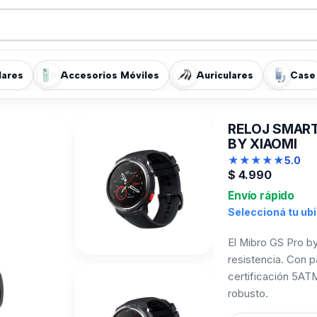
lares
Accesorios Móviles
Auriculares
Case
RELOJ SMART
BY XIAOMI
★
★
★
★
★
5.0
$
4.990
Envío rápido
Seleccioná tu ub
El Mibro GS Pro b
resistencia. Con 
certificación 5ATM
robusto.