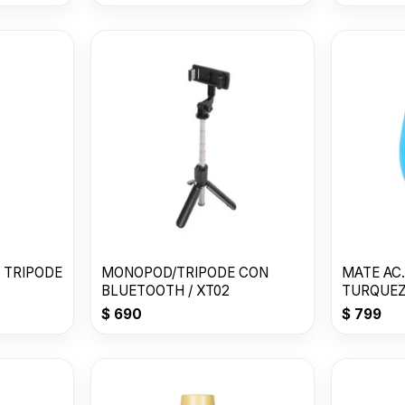
 TRIPODE
MONOPOD/TRIPODE CON
MATE AC.
BLUETOOTH / XT02
TURQUEZ
$
690
$
799