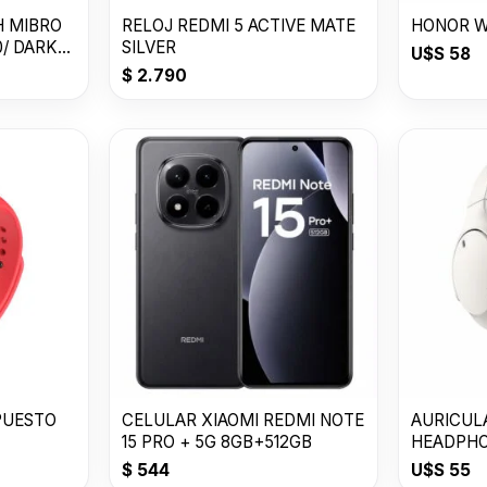
 MIBRO
RELOJ REDMI 5 ACTIVE MATE
HONOR W
RK
SILVER
U$S
58
$
2.790
PUESTO
CELULAR XIAOMI REDMI NOTE
AURICUL
15 PRO + 5G 8GB+512GB
HEADPHO
$
544
U$S
55