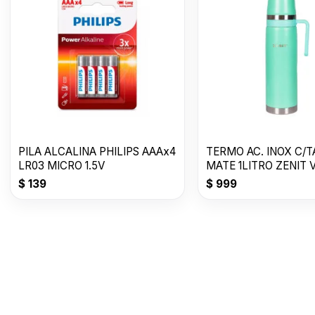
PILA ALCALINA PHILIPS AAAx4
TERMO AC. INOX C/T
LR03 MICRO 1.5V
MATE 1LITRO ZENIT 
CLARO ZF3VC
$
139
$
999