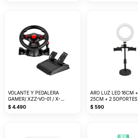
VOLANTE Y PEDALERA
ARO LUZ LED 16CM +
GAMER/ XZZ-VO-01 / X-
25CM + 2 SOPORTES
LIZZARD
$
4.490
$
590