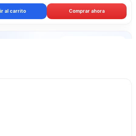
r al carrito
Comprar ahora
puede
te: RELOJ
ATCH
publicados para seguir
ELOJ SMARTWATCH.
RELOJ SMARTWATCH