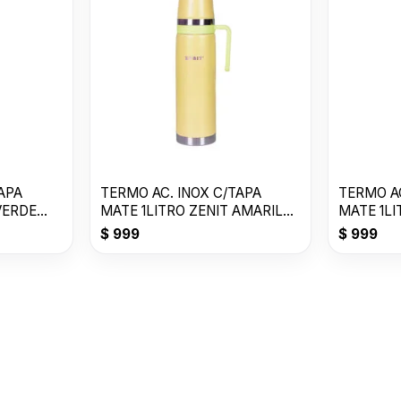
APA
TERMO AC. INOX C/TAPA
TERMO AC
VERDE
MATE 1LITRO ZENIT AMARILLO
MATE 1L
P ZF3Y
ZF3W
$
999
$
999