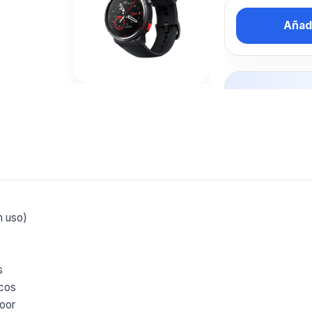
Añadi
Tambien 
interesar
SMARTW
Mas productos 
explorando R
Ver mas
n uso)
s
icos
door