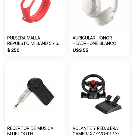
PULSERA MALLA
AURICULAR HONOR
REPUESTO MI BAND 5 / 6 /
HEADPHONE BLANCO
7
$
250
U$S
55
RECEPTOR DE MUSICA
VOLANTE Y PEDALERA
BLUETOOTH
GAMER/ XZZ-VO-01 / X-