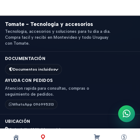
Tomate - Tecnologia y accesorios
Tecnologia, accesorios y soluciones para tu dia a dia.
Compra facil y recibi en Montevideo y todo Uruguay
con Tomate.
DOCUMENTACIÓN
Documentos incluidos
AYUDA CON PEDIDOS
Atencion rapida para consultas, compras o
seguimiento de pedidos.
WhatsApp 096995313
Escri
UBICACIÓN
18 de Julio 1831, Montevideo
Horario: 9 a 18 hs