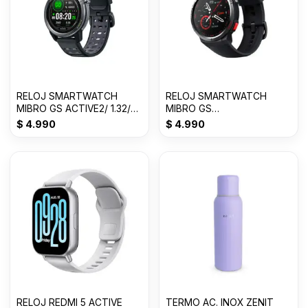
RELOJ SMARTWATCH
RELOJ SMARTWATCH
MIBRO GS ACTIVE2/ 1.32/
MIBRO GS
400/ DARK GRAY
PRO/1.43/460MAH/ NEGRO/
$
4.990
$
4.990
BY XIAOMI
RELOJ REDMI 5 ACTIVE
TERMO AC. INOX ZENIT