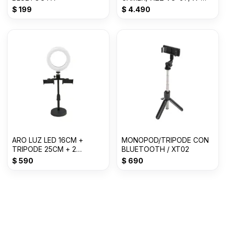
LIZZARD
$
199
$
4.490
ARO LUZ LED 16CM +
MONOPOD/TRIPODE CON
TRIPODE 25CM + 2
BLUETOOTH / XT02
SOPORTES
$
590
$
690