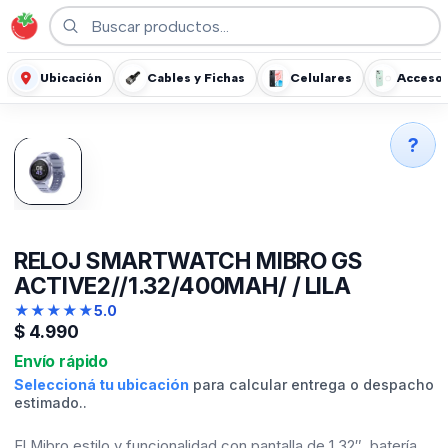
Ubicación
Cables y Fichas
Celulares
Accesor
?
RELOJ SMARTWATCH MIBRO GS
ACTIVE2//1.32/400MAH/ / LILA
★
★
★
★
★
5.0
$
4.990
Envío rápido
Seleccioná tu ubicación
para calcular entrega o despacho
estimado..
El Mibro estilo y funcionalidad con pantalla de 1.32″, batería