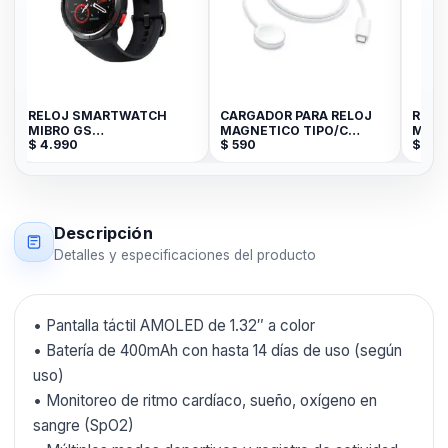
RELOJ SMARTWATCH
CARGADOR PARA RELOJ
RELO
MIBRO GS
MAGNETICO TIPO/C
MATE
$
4.990
$
590
$
2.7
PRO/1.43/460MAH/
GENERICO
NEGRO/ BY XIAOMI
Descripción
Detalles y especificaciones del producto
• Pantalla táctil AMOLED de 1.32″ a color
• Batería de 400mAh con hasta 14 días de uso (según
uso)
• Monitoreo de ritmo cardíaco, sueño, oxígeno en
sangre (SpO2)