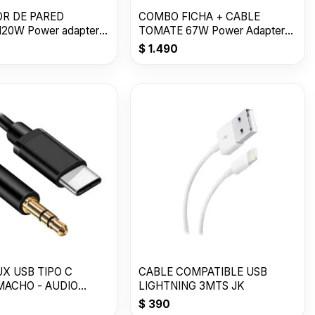
R DE PARED
COMBO FICHA + CABLE
20W Power adapter
TOMATE 67W Power Adapter
 T-CH018
Suit T-CH017
$
1.490
X USB TIPO C
CABLE COMPATIBLE USB
MACHO - AUDIO
LIGHTNING 3MTS JK
$
390