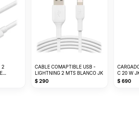
 2
CABLE COMAPTIBLE USB -
CARGADO
E
LIGHTNING 2 MTS BLANCO JK
C 20 W 
$
290
$
690