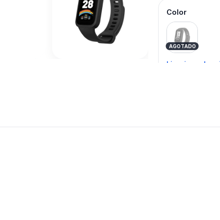
Color
Black
AGOTADO
Limpiar selecc
Agrega
Tambien 
interesar
XIAOMI
Mas productos 
explorando REL
Ver mas