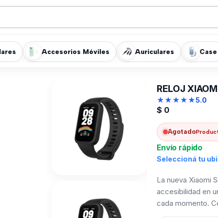
lares
Accesorios Móviles
Auriculares
Case
RELOJ XIAOM
★
★
★
★
★
5.0
$
0
Agotado
Product
Envío rápido
Seleccioná tu ub
La nueva Xiaomi S
accesibilidad en u
cada momento. Con