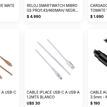
VE MATE
RELOJ SMARTWATCH MIBRO
CARGADO
GS PRO/1.43/460MAH/ NEGRO/
TOMATE 1
BY XIAOMI
Suit USB
$
4.990
$
1.690
 A USB-C
CABLE IPLACE USB-C A USB-A
CABLE AU
1.2MTS BLANCO
3.5mm - 
-1000mm
U$S
30
$
190