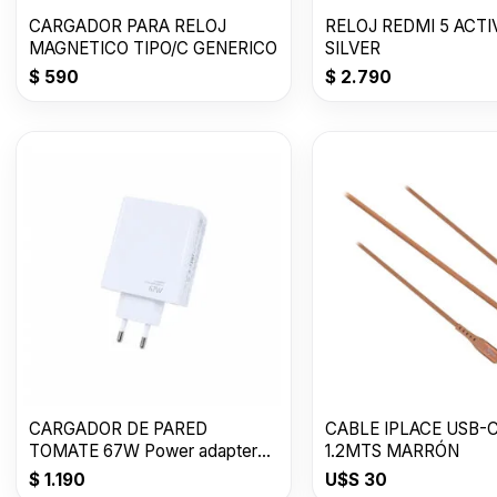
CARGADOR PARA RELOJ
RELOJ REDMI 5 ACTI
MAGNETICO TIPO/C GENERICO
SILVER
$
590
$
2.790
CARGADOR DE PARED
CABLE IPLACE USB-C
TOMATE 67W Power adapter
1.2MTS MARRÓN
Suit USB T-CH016
$
1.190
U$S
30