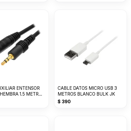
UXILIAR ENTENSOR
CABLE DATOS MICRO USB 3
 HEMBRA 1.5 METROS
METROS BLANCO BULK JK
K
$
390