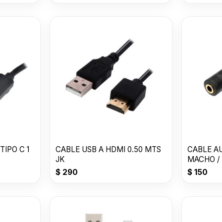
TIPO C 1
CABLE USB A HDMI 0.50 MTS
CABLE A
JK
MACHO /
NEGRO J
$
290
$
150