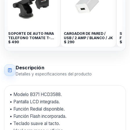
SOPORTE DE AUTO PARA
CARGADOR DE PARED /
Shamp
TELEFONO TOMATE T-
USB / 2 AMP / BLANCO / JK
Faust
$
490
$
290
$
89
ST001
Descripción
Detalles y especificaciones del producto
• Modelo B371 HCD3588.
• Pantalla LCD integrada.
• Función Redial disponible.
• Función Flash incorporada.
• Teclado suave al tacto.