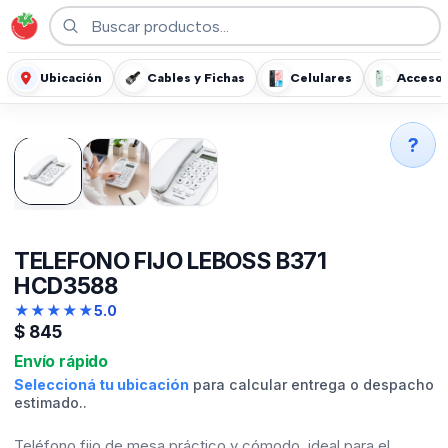
Ubicación
Cables y Fichas
Celulares
Accesor
?
TELEFONO FIJO LEBOSS B371
HCD3588
★
★
★
★
★
5.0
$
845
Envío rápido
Seleccioná tu ubicación
para calcular entrega o despacho
estimado..
Teléfono fijo de mesa práctico y cómodo, ideal para el