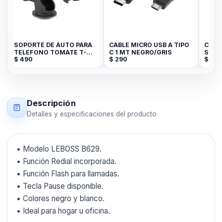
SOPORTE DE AUTO PARA
CABLE MICRO USB A TIPO
Case 
TELEFONO TOMATE T-
C 1 MT NEGRO/GRIS
Sopor
$
490
$
290
$
799
ST001
Descripción
Detalles y especificaciones del producto
• Modelo LEBOSS B629.
• Función Redial incorporada.
• Función Flash para llamadas.
• Tecla Pause disponible.
• Colores negro y blanco.
• Ideal para hogar u oficina.