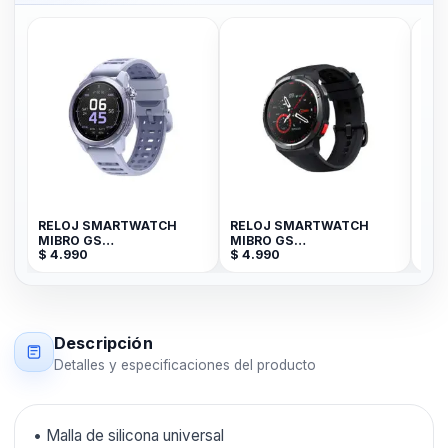
RELOJ SMARTWATCH
RELOJ SMARTWATCH
REL
MIBRO GS
MIBRO GS
MIBR
$
4.990
$
4.990
$
4.
ACTIVE2//1.32/400MAH/ /
PRO/1.43/460MAH/
LILA
NEGRO/ BY XIAOMI
Descripción
Detalles y especificaciones del producto
• Malla de silicona universal