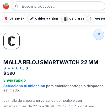
Ubicación
Cables y Fichas
Celulares
Accesor
?
MALLA RELOJ SMARTWATCH 22 MM
★
★
★
★
★
5.0
$
390
Envío rápido
Seleccioná tu ubicación
para calcular entrega o despacho
estimado..
La malla de silicona universal es compatible con
smartwatches de 22 mm 38, 40, 41, 42, 44, 45 y 49 mm.