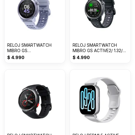
RELOJ SMARTWATCH
RELOJ SMARTWATCH
MIBRO GS
MIBRO GS ACTIVE2/ 1.32/
ACTIVE2//1.32/400MAH/ /
400/ DARK GRAY
$
4.990
$
4.990
LILA