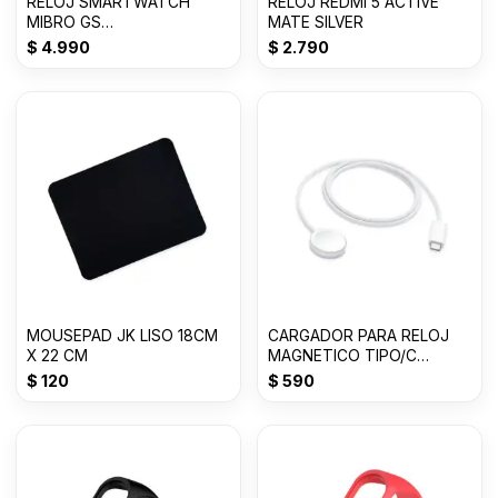
RELOJ SMARTWATCH
RELOJ REDMI 5 ACTIVE
MIBRO GS
MATE SILVER
PRO/1.43/460MAH/ NEGRO/
$
4.990
$
2.790
BY XIAOMI
MOUSEPAD JK LISO 18CM
CARGADOR PARA RELOJ
X 22 CM
MAGNETICO TIPO/C
GENERICO
$
120
$
590